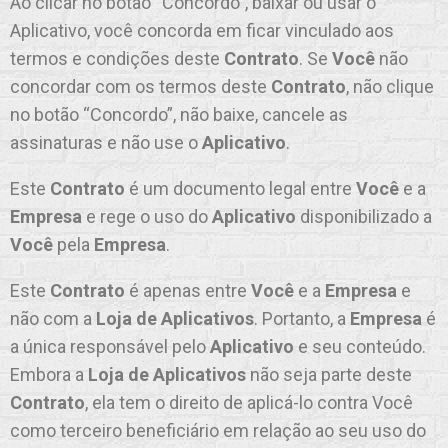
Ao clicar no botão “Concordo”, baixar ou usar o
Aplicativo, você concorda em ficar vinculado aos
termos e condições deste
Contrato
. Se
Você
não
concordar com os termos deste
Contrato
, não clique
no botão “Concordo”, não baixe, cancele as
assinaturas e não use o
Aplicativo
.
Este
Contrato
é um documento legal entre
Você
e a
Empresa
e rege o uso do
Aplicativo
disponibilizado a
Você
pela
Empresa
.
Este
Contrato
é apenas entre
Você
e a
Empresa
e
não com a
Loja de Aplicativos
. Portanto, a
Empresa
é
a única responsável pelo
Aplicativo
e seu conteúdo.
Embora a
Loja de Aplicativos
não seja parte deste
Contrato
, ela tem o direito de aplicá-lo contra Você
como terceiro beneficiário em relação ao seu uso do